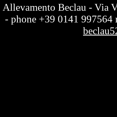
Allevamento Beclau -
Via V
-
phone +39 0141 997564
beclau